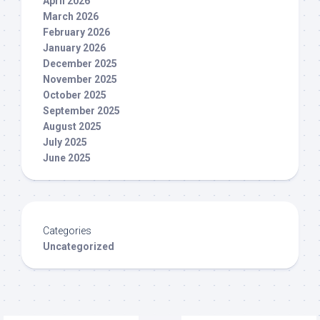
April 2026
March 2026
February 2026
January 2026
December 2025
November 2025
October 2025
September 2025
August 2025
July 2025
June 2025
Categories
Uncategorized