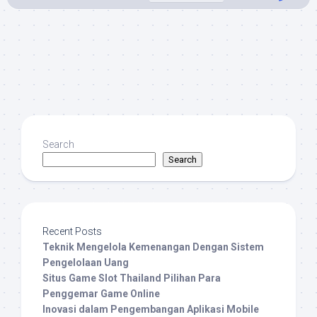
Search
Search
Recent Posts
Teknik Mengelola Kemenangan Dengan Sistem
Pengelolaan Uang
Situs Game Slot Thailand Pilihan Para
Penggemar Game Online
Inovasi dalam Pengembangan Aplikasi Mobile