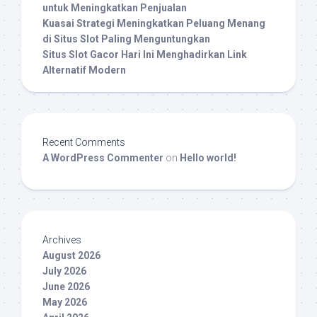
untuk Meningkatkan Penjualan
Kuasai Strategi Meningkatkan Peluang Menang
di Situs Slot Paling Menguntungkan
Situs Slot Gacor Hari Ini Menghadirkan Link
Alternatif Modern
Recent Comments
A WordPress Commenter
on
Hello world!
Archives
August 2026
July 2026
June 2026
May 2026