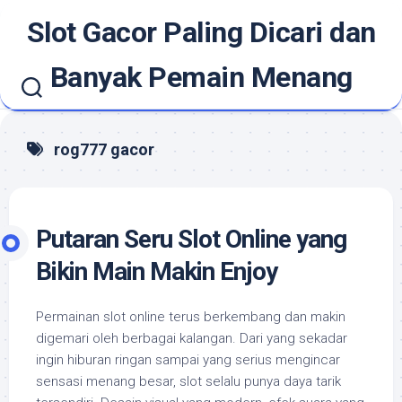
Skip
Slot Gacor Paling Dicari dan
to
content
Banyak Pemain Menang
rog777 gacor
Putaran Seru Slot Online yang
Bikin Main Makin Enjoy
Permainan slot online terus berkembang dan makin
digemari oleh berbagai kalangan. Dari yang sekadar
ingin hiburan ringan sampai yang serius mengincar
sensasi menang besar, slot selalu punya daya tarik