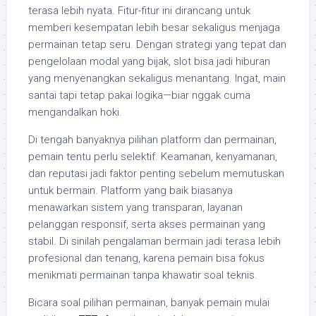
terasa lebih nyata. Fitur-fitur ini dirancang untuk
memberi kesempatan lebih besar sekaligus menjaga
permainan tetap seru. Dengan strategi yang tepat dan
pengelolaan modal yang bijak, slot bisa jadi hiburan
yang menyenangkan sekaligus menantang. Ingat, main
santai tapi tetap pakai logika—biar nggak cuma
mengandalkan hoki.
Di tengah banyaknya pilihan platform dan permainan,
pemain tentu perlu selektif. Keamanan, kenyamanan,
dan reputasi jadi faktor penting sebelum memutuskan
untuk bermain. Platform yang baik biasanya
menawarkan sistem yang transparan, layanan
pelanggan responsif, serta akses permainan yang
stabil. Di sinilah pengalaman bermain jadi terasa lebih
profesional dan tenang, karena pemain bisa fokus
menikmati permainan tanpa khawatir soal teknis.
Bicara soal pilihan permainan, banyak pemain mulai