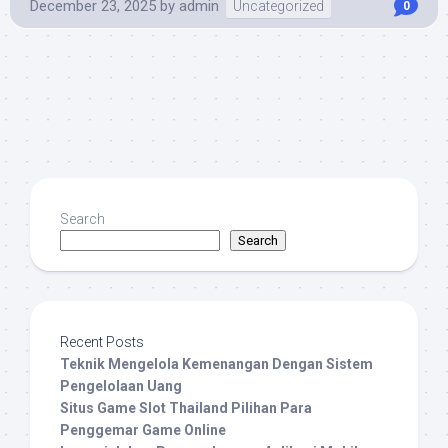
December 23, 2025
by
admin
Uncategorized
0
Search
Search
Recent Posts
Teknik Mengelola Kemenangan Dengan Sistem
Pengelolaan Uang
Situs Game Slot Thailand Pilihan Para
Penggemar Game Online