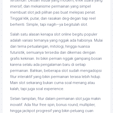
tersendiri. Desain visual yang modern, efek suara yang
imersif, dan mekanisme permainan yang simpel
membuat slot jadi pilihan pas buat melepas penat.
Tinggal klik, putar, dan rasakan deg-degan tiap reel
berhenti. Simple, tapi nagih—ya begitulah slot.
Salah satu alasan kenapa slot online begitu populer
adalah variasi temanya yang nggak ada habisnya. Mulai
dari tema petualangan, mitologi, hingga nuansa
futuristik, semuanya tersedia dan dikemas dengan
grafis kekinian. Ini bikin pemain nggak gampang bosan
karena selalu ada pengalaman baru di setiap
permainan. Bahkan, beberapa slot sudah mengadopsi
fitur interaktif yang bikin permainan terasa lebih hidup.
Main slot sekarang bukan cuma soal menang atau
kalah, tapi juga soal experience.
Selain tampilan, fitur dalam permainan slot juga makin
inovatif. Ada fitur free spin, bonus round, multiplier,
hingga jackpot progresif yang bikin peluang cuan