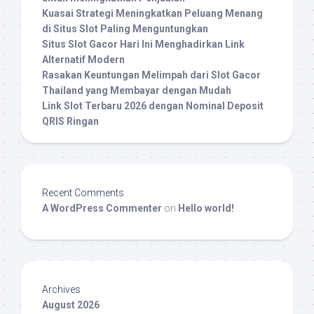
Kuasai Strategi Meningkatkan Peluang Menang
di Situs Slot Paling Menguntungkan
Situs Slot Gacor Hari Ini Menghadirkan Link
Alternatif Modern
Rasakan Keuntungan Melimpah dari Slot Gacor
Thailand yang Membayar dengan Mudah
Link Slot Terbaru 2026 dengan Nominal Deposit
QRIS Ringan
Recent Comments
A WordPress Commenter
on
Hello world!
Archives
August 2026