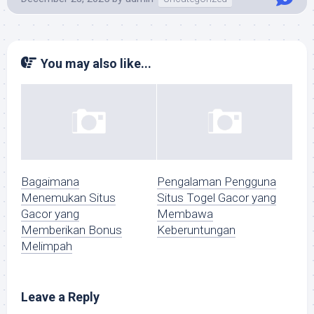
You may also like...
Bagaimana
Pengalaman Pengguna
Menemukan Situs
Situs Togel Gacor yang
Gacor yang
Membawa
Memberikan Bonus
Keberuntungan
Melimpah
Leave a Reply