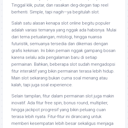
Tinggal klik, putar, dan rasakan deg-degan tiap reel
berhenti. Simple, tapi nagih—ya begitulah slot.
Salah satu alasan kenapa slot online begitu populer
adalah variasi temanya yang nggak ada habisnya. Mulai
dari tema petualangan, mitologi, hingga nuansa
futuristik, semuanya tersedia dan dikemas dengan
grafis kekinian. Ini bikin pemain nggak gampang bosan
karena selalu ada pengalaman baru di setiap
permainan. Bahkan, beberapa slot sudah mengadopsi
fitur interaktif yang bikin permainan terasa lebih hidup.
Main slot sekarang bukan cuma soal menang atau
kalah, tapi juga soal experience.
Selain tampilan, fitur dalam permainan slot juga makin
inovatif. Ada fitur free spin, bonus round, multiplier,
hingga jackpot progresif yang bikin peluang cuan
terasa lebih nyata. Fitur-fitur ini dirancang untuk
memberi kesempatan lebih besar sekaligus menjaga