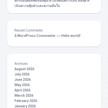
ยกระดับผลลัพธ์ของคุณ ผ่านเทคนิคการเล่น สล็อต ที่
เน้นความคุ้มค่าและความมั่นใจ
Recent Comments
A WordPress Commenter
on
Hello world!
Archives
August 2026
July 2026
June 2026
May 2026
April 2026
March 2026
February 2026
January 2026