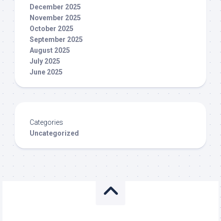
December 2025
November 2025
October 2025
September 2025
August 2025
July 2025
June 2025
Categories
Uncategorized