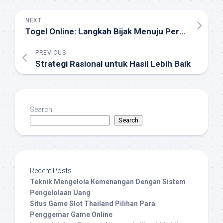
NEXT
Togel Online: Langkah Bijak Menuju Permainan yang Lebih Stabil
PREVIOUS
Strategi Rasional untuk Hasil Lebih Baik
Search
Search
Recent Posts
Teknik Mengelola Kemenangan Dengan Sistem
Pengelolaan Uang
Situs Game Slot Thailand Pilihan Para
Penggemar Game Online