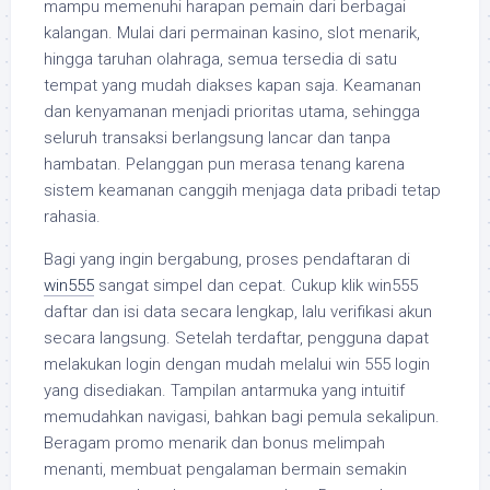
mampu memenuhi harapan pemain dari berbagai
kalangan. Mulai dari permainan kasino, slot menarik,
hingga taruhan olahraga, semua tersedia di satu
tempat yang mudah diakses kapan saja. Keamanan
dan kenyamanan menjadi prioritas utama, sehingga
seluruh transaksi berlangsung lancar dan tanpa
hambatan. Pelanggan pun merasa tenang karena
sistem keamanan canggih menjaga data pribadi tetap
rahasia.
Bagi yang ingin bergabung, proses pendaftaran di
win555
sangat simpel dan cepat. Cukup klik win555
daftar dan isi data secara lengkap, lalu verifikasi akun
secara langsung. Setelah terdaftar, pengguna dapat
melakukan login dengan mudah melalui win 555 login
yang disediakan. Tampilan antarmuka yang intuitif
memudahkan navigasi, bahkan bagi pemula sekalipun.
Beragam promo menarik dan bonus melimpah
menanti, membuat pengalaman bermain semakin