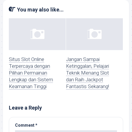
You may also like...
Situs Slot Online
Jangan Sampai
Terpercaya dengan
Ketinggalan, Pelajari
Pilihan Permainan
Teknik Menang Slot
Lengkap dan Sistem
dan Raih Jackpot
Keamanan Tinggi
Fantastis Sekarang!
Leave a Reply
Comment
*