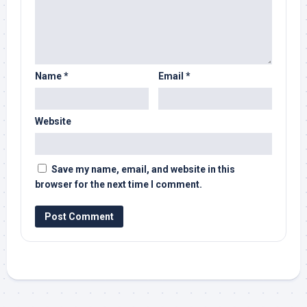
Name
*
Email
*
Website
Save my name, email, and website in this
browser for the next time I comment.