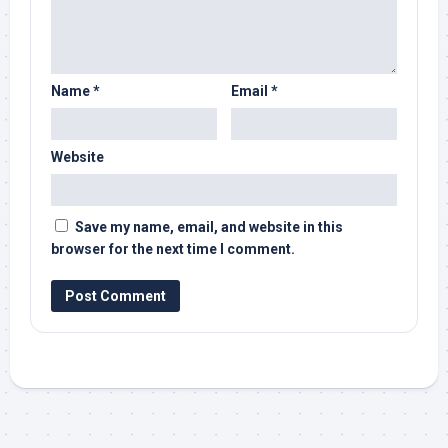
Name
*
Email
*
Website
Save my name, email, and website in this
browser for the next time I comment.