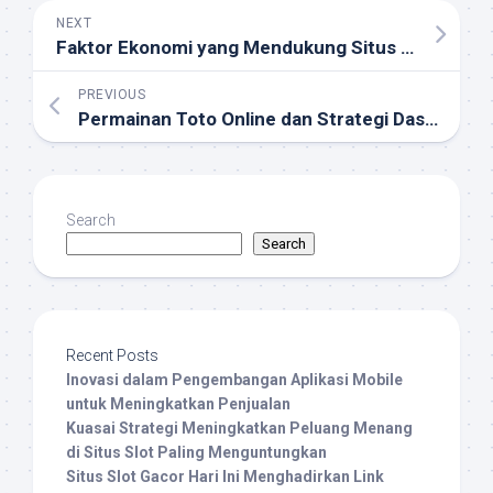
NEXT
Faktor Ekonomi yang Mendukung Situs Gacor Beroperasi Secara Stabil
PREVIOUS
Permainan Toto Online dan Strategi Dasarnya
Search
Search
Recent Posts
Inovasi dalam Pengembangan Aplikasi Mobile
untuk Meningkatkan Penjualan
Kuasai Strategi Meningkatkan Peluang Menang
di Situs Slot Paling Menguntungkan
Situs Slot Gacor Hari Ini Menghadirkan Link