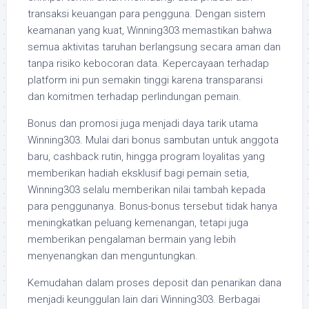
transaksi keuangan para pengguna. Dengan sistem
keamanan yang kuat, Winning303 memastikan bahwa
semua aktivitas taruhan berlangsung secara aman dan
tanpa risiko kebocoran data. Kepercayaan terhadap
platform ini pun semakin tinggi karena transparansi
dan komitmen terhadap perlindungan pemain.
Bonus dan promosi juga menjadi daya tarik utama
Winning303. Mulai dari bonus sambutan untuk anggota
baru, cashback rutin, hingga program loyalitas yang
memberikan hadiah eksklusif bagi pemain setia,
Winning303 selalu memberikan nilai tambah kepada
para penggunanya. Bonus-bonus tersebut tidak hanya
meningkatkan peluang kemenangan, tetapi juga
memberikan pengalaman bermain yang lebih
menyenangkan dan menguntungkan.
Kemudahan dalam proses deposit dan penarikan dana
menjadi keunggulan lain dari Winning303. Berbagai