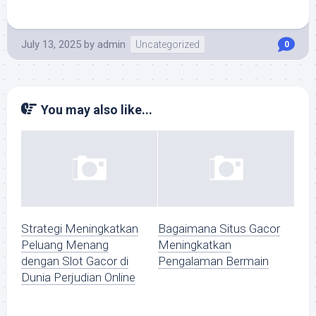
July 13, 2025
by
admin
Uncategorized
0
You may also like...
Strategi Meningkatkan
Bagaimana Situs Gacor
Peluang Menang
Meningkatkan
dengan Slot Gacor di
Pengalaman Bermain
Dunia Perjudian Online