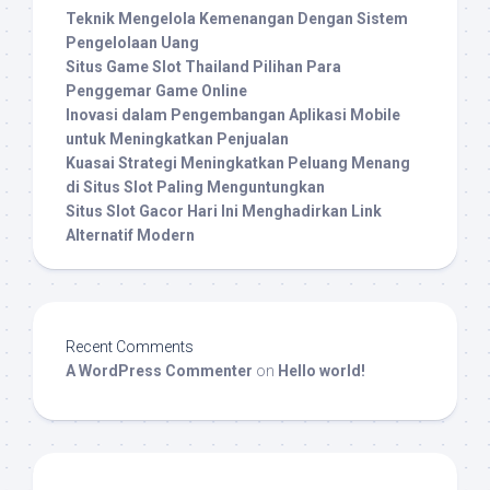
Teknik Mengelola Kemenangan Dengan Sistem
Pengelolaan Uang
Situs Game Slot Thailand Pilihan Para
Penggemar Game Online
Inovasi dalam Pengembangan Aplikasi Mobile
untuk Meningkatkan Penjualan
Kuasai Strategi Meningkatkan Peluang Menang
di Situs Slot Paling Menguntungkan
Situs Slot Gacor Hari Ini Menghadirkan Link
Alternatif Modern
Recent Comments
A WordPress Commenter
on
Hello world!