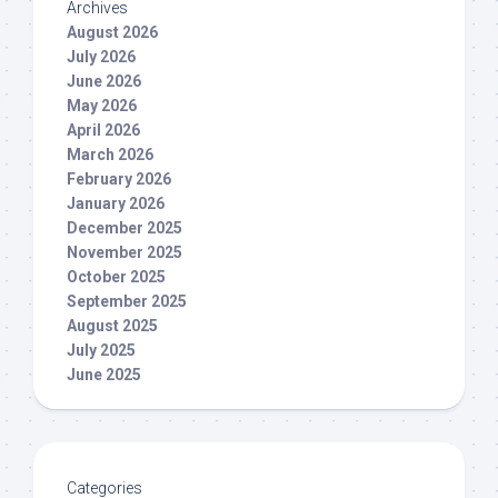
Archives
August 2026
July 2026
June 2026
May 2026
April 2026
March 2026
February 2026
January 2026
December 2025
November 2025
October 2025
September 2025
August 2025
July 2025
June 2025
Categories