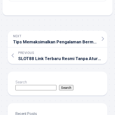
NEXT
Tips Memaksimalkan Pengalaman Bermain di Situs Gacor dengan Teknologi Terbaru
PREVIOUS
SLOT88 Link Terbaru Resmi Tanpa Aturan & Anti Rungkad
Search
Search
Recent Posts