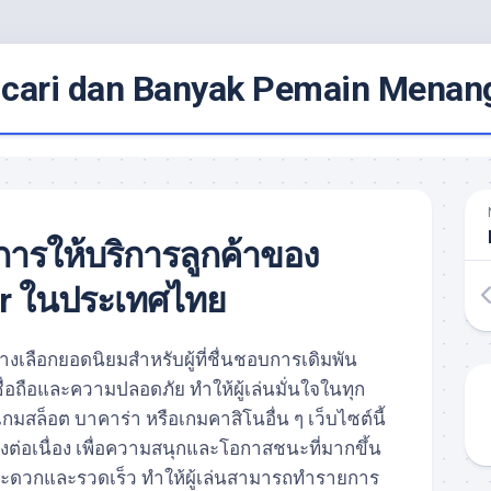
Dicari dan Banyak Pemain Menan
การให้บริการลูกค้าของ
cor ในประเทศไทย
างเลือกยอดนิยมสำหรับผู้ที่ชื่นชอบการเดิมพัน
่อถือและความปลอดภัย ทำให้ผู้เล่นมั่นใจในทุก
เกมสล็อต บาคาร่า หรือเกมคาสิโนอื่น ๆ เว็บไซต์นี้
งต่อเนื่อง เพื่อความสนุกและโอกาสชนะที่มากขึ้น
ะดวกและรวดเร็ว ทำให้ผู้เล่นสามารถทำรายการ