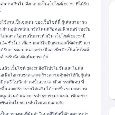
รอนานเกินไป จึงกลายเป็นเว็บไซต์ gacor ที่ได้รับ
้
งานเป็นจุดเด่นของเว็บไซต์นี้ ผู้เล่นสามารถ
วลา ผ่านอุปกรณ์สมาร์ทโฟนหรือคอมพิวเตอร์ รองรับ
้ไม่พลาดโอกาสในการทำเงิน เว็บไซต์ gacor มี
 24 ชั่วโมง เพื่อช่วยแก้ไขปัญหาและให้คำปรึกษา
ด้รับการตอบสนองอย่างมืออาชีพ จึงเป็นเว็บไซต์
มสำหรับนักเดิมพันทุกระดับ
ล้ว เว็บไซต์ gacor ยังมีโปรโมชั่นและโบนัส
อเพิ่มโอกาสชนะและสร้างความคุ้มค่าให้กับผู้เล่น
รดิตฟรี โบนัสฝากครั้งแรก และกิจกรรมพิเศษ ที่
่งขึ้นและสร้างรายได้เสริมได้ง่ายขึ้น ระบบความ
ข้อมูลส่วนตัวและการทำธุรกรรมของสมาชิกอย่าง
มพันเป็นไปอย่างมั่นใจและปลอดภัย
ป็นการลงทุนที่คุ้มค่าในยุคดิจิทัลนี้ ด้วยความน่า