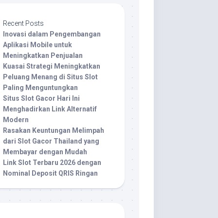
Recent Posts
Inovasi dalam Pengembangan
Aplikasi Mobile untuk
Meningkatkan Penjualan
Kuasai Strategi Meningkatkan
Peluang Menang di Situs Slot
Paling Menguntungkan
Situs Slot Gacor Hari Ini
Menghadirkan Link Alternatif
Modern
Rasakan Keuntungan Melimpah
dari Slot Gacor Thailand yang
Membayar dengan Mudah
Link Slot Terbaru 2026 dengan
Nominal Deposit QRIS Ringan