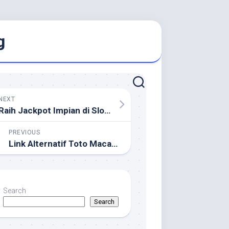
g
NEXT
Raih Jackpot Impian di Slot303 Terbaru
PREVIOUS
Link Alternatif Toto Macau Paling Direkomendasikan Tahun Ini
Search
Search