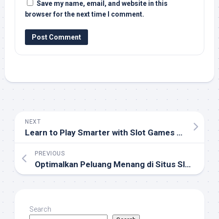
Save my name, email, and website in this
browser for the next time I comment.
NEXT
Learn to Play Smarter with Slot Games Methods That Increase Profitability
PREVIOUS
Optimalkan Peluang Menang di Situs Slot dengan Tips Akurat
Search