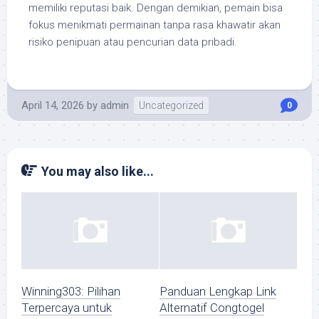
memiliki reputasi baik. Dengan demikian, pemain bisa
fokus menikmati permainan tanpa rasa khawatir akan
risiko penipuan atau pencurian data pribadi.
April 14, 2026
by
admin
Uncategorized
0
You may also like...
Winning303: Pilihan
Panduan Lengkap Link
Terpercaya untuk
Alternatif Congtogel