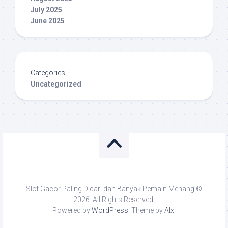
July 2025
June 2025
Categories
Uncategorized
Slot Gacor Paling Dicari dan Banyak Pemain Menang ©
2026. All Rights Reserved.
Powered by
WordPress
. Theme by
Alx
.