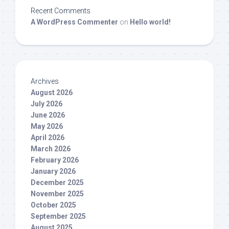
Recent Comments
A WordPress Commenter
on
Hello world!
Archives
August 2026
July 2026
June 2026
May 2026
April 2026
March 2026
February 2026
January 2026
December 2025
November 2025
October 2025
September 2025
August 2025