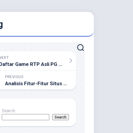
g
NEXT
Daftar Game RTP Asli PG SOFT yang Mudah Mendapatkan Bonus
PREVIOUS
Analisis Fitur-Fitur Situs Gacor yang Menarik Pengguna
Search
Search