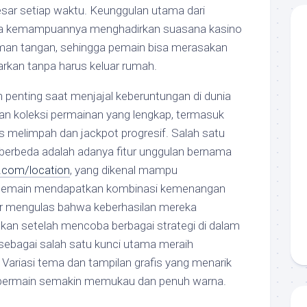
ar setiap waktu. Keunggulan utama dari
pada kemampuannya menghadirkan suasana kasino
man tangan, sehingga pemain bisa merasakan
kan tanpa harus keluar rumah.
 penting saat menjajal keberuntungan di dunia
kan koleksi permainan yang lengkap, termasuk
 melimpah dan jackpot progresif. Salah satu
berbeda adalah adanya fitur unggulan bernama
.com/location
, yang dikenal mampu
 pemain mendapatkan kombinasi kemenangan
tor mengulas bahwa keberhasilan mereka
ikan setelah mencoba berbagai strategi di dalam
l sebagai salah satu kunci utama meraih
Variasi tema dan tampilan grafis yang menarik
ermain semakin memukau dan penuh warna.