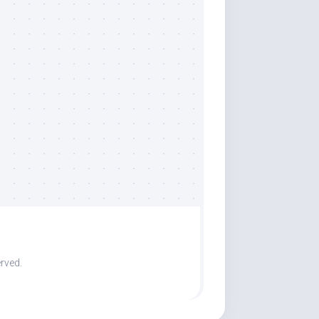
rved.