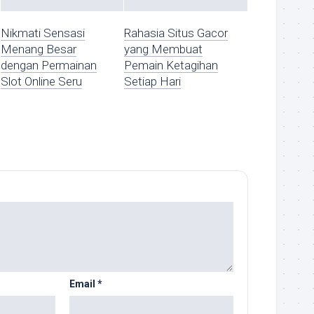
Nikmati Sensasi
Rahasia Situs Gacor
Menang Besar
yang Membuat
dengan Permainan
Pemain Ketagihan
Slot Online Seru
Setiap Hari
Email
*