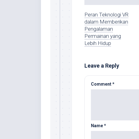
Peran Teknologi VR
dalam Memberikan
Pengalaman
Permainan yang
Lebih Hidup
Leave a Reply
Comment
*
Name
*