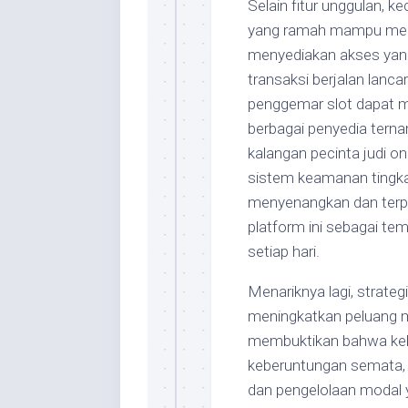
Selain fitur unggulan, 
yang ramah mampu menar
menyediakan akses yan
transaksi berjalan lancar
penggemar slot dapat m
berbagai penyedia terna
kalangan pecinta judi o
sistem keamanan tingk
menyenangkan dan terpe
platform ini sebagai t
setiap hari.
Menariknya lagi, strate
meningkatkan peluang 
membuktikan bahwa keb
keberuntungan semata, 
dan pengelolaan modal y