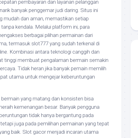
kecepatan pembayaran dan layanan pelanggan
ik banyak penggemar judi daring. Situs ini
g mudah dan aman, memastikan setiap
 tanpa kendala. Melalui platform ini, para
engakses berbagai pilihan permainan dari
ma, termasuk slot777 yang sudah terkenal di
nline. Kombinasi antara teknologi canggih dan
at tinggi membuat pengalaman bermain semakin
rcaya. Tidak heran jika banyak pemain memilih
empat utama untuk mengejar keberuntungan
gi bermain yang matang dan konsisten bisa
meraih kemenangan besar. Banyak pengguna
eruntungan tidak hanya bergantung pada
tetapi juga pada pemilihan permainan yang tepat
ang baik. Slot gacor menjadi incaran utama