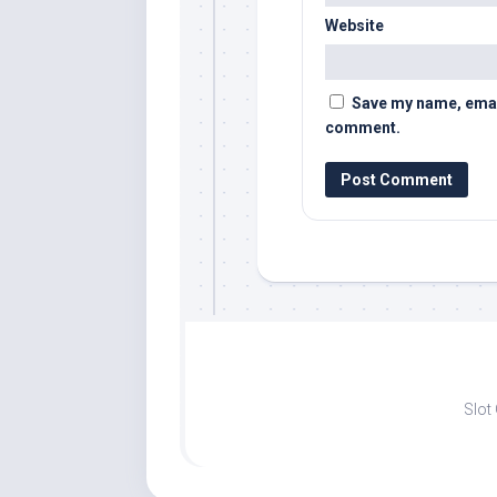
Website
Save my name, email,
comment.
Slot