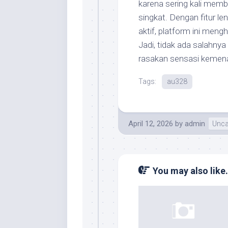
karena sering kali mem
singkat. Dengan fitur l
aktif, platform ini men
Jadi, tidak ada salahnya
rasakan sensasi kemena
Tags:
au328
April 12, 2026
by
admin
Unca
You may also like.