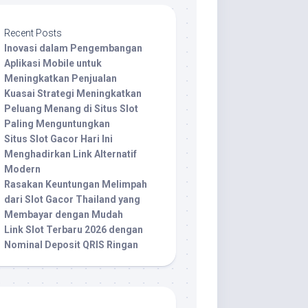
Recent Posts
Inovasi dalam Pengembangan
Aplikasi Mobile untuk
Meningkatkan Penjualan
Kuasai Strategi Meningkatkan
Peluang Menang di Situs Slot
Paling Menguntungkan
Situs Slot Gacor Hari Ini
Menghadirkan Link Alternatif
Modern
Rasakan Keuntungan Melimpah
dari Slot Gacor Thailand yang
Membayar dengan Mudah
Link Slot Terbaru 2026 dengan
Nominal Deposit QRIS Ringan