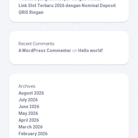
Link Slot Terbaru 2026 dengan Nominal Deposit
QRIS Ringan
Recent Comments
A WordPress Commenter
on
Hello world!
Archives
August 2026
July 2026
June 2026
May 2026
April 2026
March 2026
February 2026