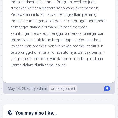
menjadi daya tarik utama. Program loyalitas juga
diberikan kepada pemain setia yang aktif bermain.
Penawaran ini tidak hanya meningkatkan peluang
meraih keuntungan lebih besar, tetapi juga menambah
semangat dalam bermain. Dengan berbagai
keuntungan tersebut, pengguna merasa dihargai dan
termotivasi untuk terus berpartisipasi. Keseluruhan
layanan dan promosi yang lengkap membuat situs ini
tetap unggul di antara kompetitornya. Banyak pemain
yang terus mempercayai platform ini sebagai pilihan
utama dalam dunia togel online.
May 14, 2026
by
admin
Uncategorized
0
You may also like...