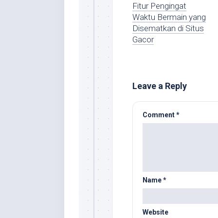
Fitur Pengingat
Waktu Bermain yang
Disematkan di Situs
Gacor
Leave a Reply
Comment
*
Name
*
Website