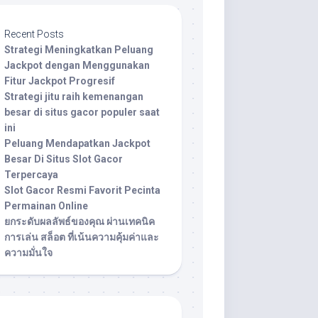
Recent Posts
Strategi Meningkatkan Peluang
Jackpot dengan Menggunakan
Fitur Jackpot Progresif
Strategi jitu raih kemenangan
besar di situs gacor populer saat
ini
Peluang Mendapatkan Jackpot
Besar Di Situs Slot Gacor
Terpercaya
Slot Gacor Resmi Favorit Pecinta
Permainan Online
ยกระดับผลลัพธ์ของคุณ ผ่านเทคนิค
การเล่น สล็อต ที่เน้นความคุ้มค่าและ
ความมั่นใจ