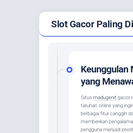
Skip
Slot Gacor Paling 
to
content
Keunggulan 
yang Menawa
Situs
madugenit
gacor m
taruhan online yang in
berbagai fitur canggih 
memberikan pengalama
pengguna menjadi prior