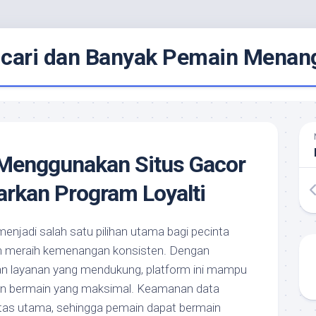
Dicari dan Banyak Pemain Menan
Menggunakan Situs Gacor
rkan Program Loyalti
enjadi salah satu pilihan utama bagi pecinta
gin meraih kemenangan konsisten. Dengan
dan layanan yang mendukung, platform ini mampu
n bermain yang maksimal. Keamanan data
itas utama, sehingga pemain dapat bermain