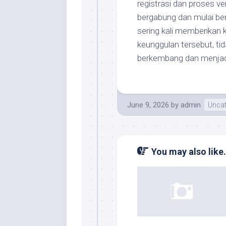
registrasi dan proses v
bergabung dan mulai be
sering kali memberikan
keunggulan tersebut, tid
berkembang dan menjadi 
June 9, 2026
by
admin
Uncat
You may also like.