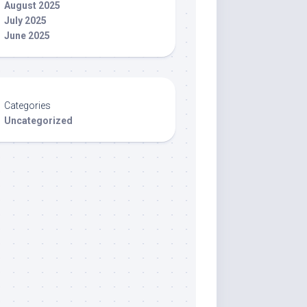
August 2025
July 2025
June 2025
Categories
Uncategorized