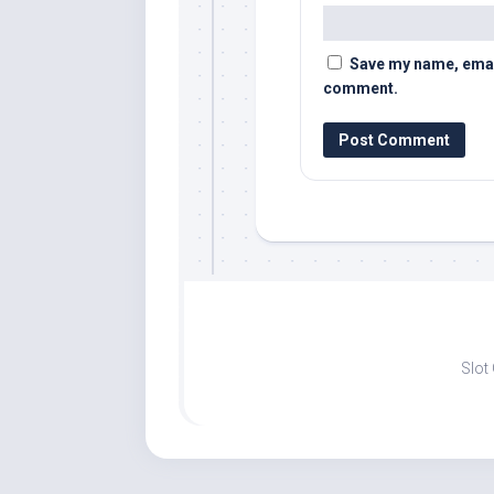
Save my name, email,
comment.
Slot