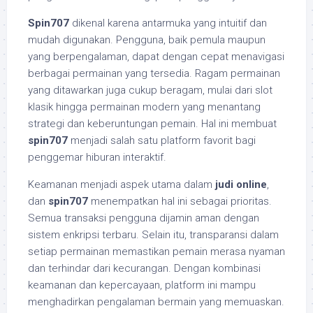
Spin707
dikenal karena antarmuka yang intuitif dan
mudah digunakan. Pengguna, baik pemula maupun
yang berpengalaman, dapat dengan cepat menavigasi
berbagai permainan yang tersedia. Ragam permainan
yang ditawarkan juga cukup beragam, mulai dari slot
klasik hingga permainan modern yang menantang
strategi dan keberuntungan pemain. Hal ini membuat
spin707
menjadi salah satu platform favorit bagi
penggemar hiburan interaktif.
Keamanan menjadi aspek utama dalam
judi online
,
dan
spin707
menempatkan hal ini sebagai prioritas.
Semua transaksi pengguna dijamin aman dengan
sistem enkripsi terbaru. Selain itu, transparansi dalam
setiap permainan memastikan pemain merasa nyaman
dan terhindar dari kecurangan. Dengan kombinasi
keamanan dan kepercayaan, platform ini mampu
menghadirkan pengalaman bermain yang memuaskan.