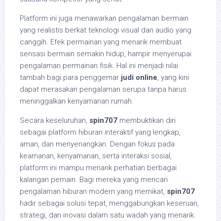
Platform ini juga menawarkan pengalaman bermain
yang realistis berkat teknologi visual dan audio yang
canggih. Efek permainan yang menarik membuat
sensasi bermain semakin hidup, hampir menyerupai
pengalaman permainan fisik. Hal ini menjadi nilai
tambah bagi para penggemar
judi online
, yang kini
dapat merasakan pengalaman serupa tanpa harus
meninggalkan kenyamanan rumah.
Secara keseluruhan,
spin707
membuktikan diri
sebagai platform hiburan interaktif yang lengkap,
aman, dan menyenangkan. Dengan fokus pada
keamanan, kenyamanan, serta interaksi sosial,
platform ini mampu menarik perhatian berbagai
kalangan pemain. Bagi mereka yang mencari
pengalaman hiburan modern yang memikat,
spin707
hadir sebagai solusi tepat, menggabungkan keseruan,
strategi, dan inovasi dalam satu wadah yang menarik.