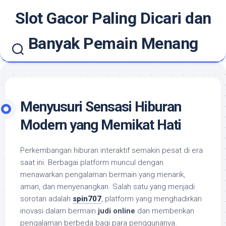
Skip
Slot Gacor Paling Dicari dan
to
content
Banyak Pemain Menang
Menyusuri Sensasi Hiburan
Modern yang Memikat Hati
Perkembangan hiburan interaktif semakin pesat di era
saat ini. Berbagai platform muncul dengan
menawarkan pengalaman bermain yang menarik,
aman, dan menyenangkan. Salah satu yang menjadi
sorotan adalah
spin707
, platform yang menghadirkan
inovasi dalam bermain
judi online
dan memberikan
pengalaman berbeda bagi para penggunanya.