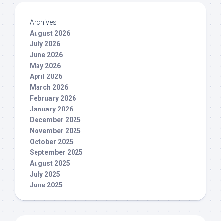
Archives
August 2026
July 2026
June 2026
May 2026
April 2026
March 2026
February 2026
January 2026
December 2025
November 2025
October 2025
September 2025
August 2025
July 2025
June 2025