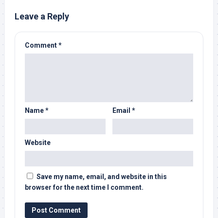
Leave a Reply
Comment
*
Name
*
Email
*
Website
Save my name, email, and website in this
browser for the next time I comment.