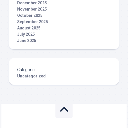
December 2025
November 2025
October 2025
September 2025
August 2025
July 2025
June 2025
Categories
Uncategorized