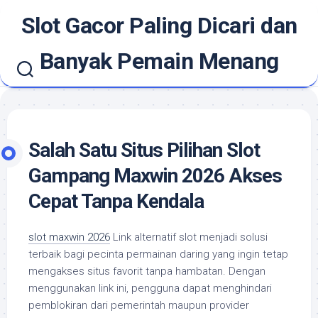
Skip
Slot Gacor Paling Dicari dan
to
content
Banyak Pemain Menang
Salah Satu Situs Pilihan Slot
Gampang Maxwin 2026 Akses
Cepat Tanpa Kendala
slot maxwin 2026
Link alternatif slot menjadi solusi
terbaik bagi pecinta permainan daring yang ingin tetap
mengakses situs favorit tanpa hambatan. Dengan
menggunakan link ini, pengguna dapat menghindari
pemblokiran dari pemerintah maupun provider