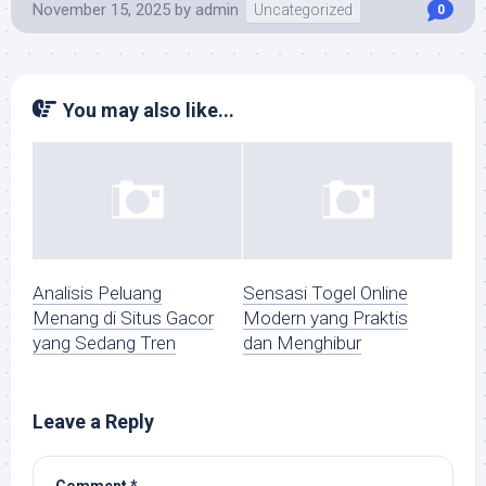
November 15, 2025
by
admin
Uncategorized
0
You may also like...
Analisis Peluang
Sensasi Togel Online
Menang di Situs Gacor
Modern yang Praktis
yang Sedang Tren
dan Menghibur
Leave a Reply