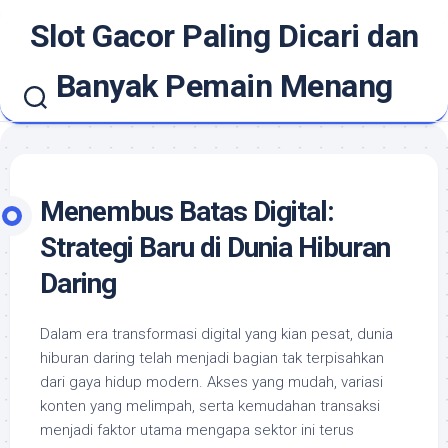
Skip
Slot Gacor Paling Dicari dan
to
content
Banyak Pemain Menang
Menembus Batas Digital:
Strategi Baru di Dunia Hiburan
Daring
Dalam era transformasi digital yang kian pesat, dunia
hiburan daring telah menjadi bagian tak terpisahkan
dari gaya hidup modern. Akses yang mudah, variasi
konten yang melimpah, serta kemudahan transaksi
menjadi faktor utama mengapa sektor ini terus