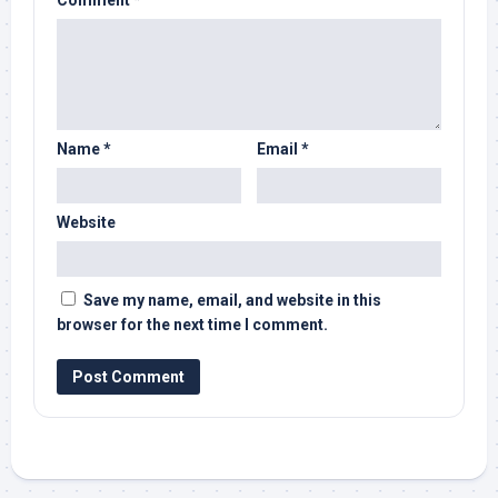
Comment
*
Name
*
Email
*
Website
Save my name, email, and website in this
browser for the next time I comment.