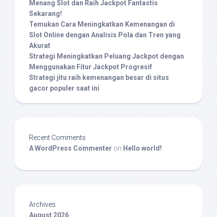
Menang Slot dan Raih Jackpot Fantastis
Sekarang!
Temukan Cara Meningkatkan Kemenangan di
Slot Online dengan Analisis Pola dan Tren yang
Akurat
Strategi Meningkatkan Peluang Jackpot dengan
Menggunakan Fitur Jackpot Progresif
Strategi jitu raih kemenangan besar di situs
gacor populer saat ini
Recent Comments
A WordPress Commenter
on
Hello world!
Archives
August 2026