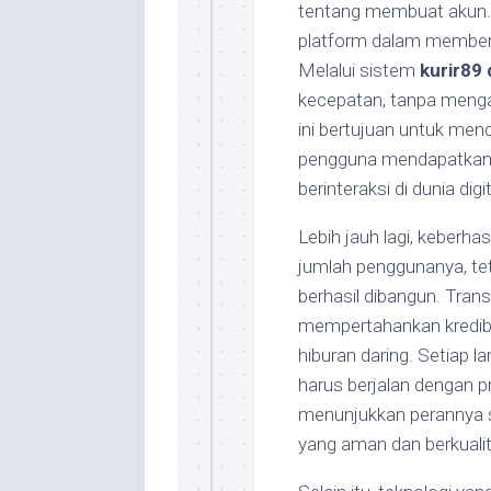
tentang membuat akun. 
platform dalam memberi
Melalui sistem
kurir89 
kecepatan, tanpa mengab
ini bertujuan untuk men
pengguna mendapatkan 
berinteraksi di dunia digit
Lebih jauh lagi, keberha
jumlah penggunanya, tet
berhasil dibangun. Tran
mempertahankan kredibili
hiburan daring. Setiap l
harus berjalan dengan pri
menunjukkan perannya s
yang aman dan berkuali