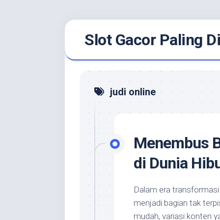
Skip
Slot Gacor Paling 
to
content
judi online
Menembus Bat
di Dunia Hib
Dalam era transformasi d
menjadi bagian tak terp
mudah, variasi konten 