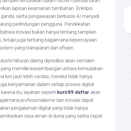
ang diimplementasikan dalam sistem pendaftaran
an lapisan keamanan tambahan. Enkripsi
i ganda, serta pengawasan berbasis AI menjadi
dukung perlindungan pengguna. Pendekatan
 bahwa inovasi bukan hanya tentang tampilan
, tetapi juga tentang bagaimana kepercayaan
sistem yang transparan dan efisien.
ndustri hiburan daring diprediksi akan semakin
 yang memiliki keseimbangan antara kemudahan
kini jauh lebih cerdas; mereka tidak hanya
 juga kenyamanan dalam setiap proses digital
 karena itu, layanan seperti
kurir89 daftar
akan
agaimana profesionalisme dan inovasi dapat
takan pengalaman digital yang tidak hanya
memberikan rasa aman di dunia yang serba cepat