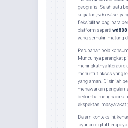
geografis. Salah satu 
kegiatan
judi online
, ya
fleksibilitas bagi para 
platform seperti
wd808
yang semakin matang da
Perubahan pola konsumsi 
Munculnya perangkat pint
meningkatnya literasi d
menuntut akses yang le
yang aman. Di sinilah 
menawarkan pengalaman
berlomba menghadirkan 
ekspektasi masyarakat y
Dalam konteks ini, keh
layanan digital berupay