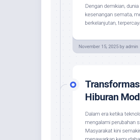
Dengan demikian, dunia h
kesenangan semata, me
berkelanjutan, terperca
November 15, 2025
by
admin
Transformasi
Hiburan Mod
Dalam era ketika teknol
mengalami perubahan sign
Masyarakat kini semakin
menawarkan kemudahan,