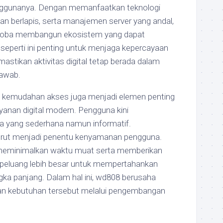
nggunanya. Dengan memanfaatkan teknologi
an berlapis, serta manajemen server yang andal,
coba membangun ekosistem yang dapat
seperti ini penting untuk menjaga kepercayaan
stikan aktivitas digital tetap berada dalam
jawab.
, kemudahan akses juga menjadi elemen penting
anan digital modern. Pengguna kini
 yang sederhana namun informatif.
urut menjadi penentu kenyamanan pengguna.
eminimalkan waktu muat serta memberikan
iki peluang lebih besar untuk mempertahankan
ka panjang. Dalam hal ini, wd808 berusaha
an kebutuhan tersebut melalui pengembangan