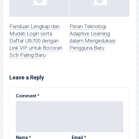
Panduan Lengkap dan
Peran Teknologi
Mudah Login serta
Adaptive Learning
Daftar Ulti700 dengan
dalam Mengedukasi
Link VIP untuk Bocoran
Pengguna Baru
Sctr Paling Baru
Leave a Reply
Comment
*
Name
*
Email
*