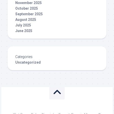
November 2025
October 2025
September 2025
August 2025
July 2025
June 2025
Categories
Uncategorized