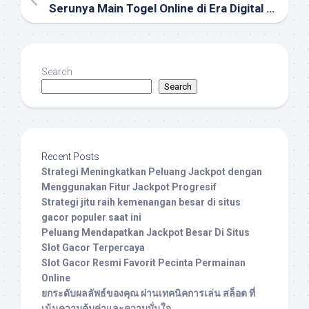
Serunya Main Togel Online di Era Digital yang Serba Praktis
Search
Search
Recent Posts
Strategi Meningkatkan Peluang Jackpot dengan
Menggunakan Fitur Jackpot Progresif
Strategi jitu raih kemenangan besar di situs
gacor populer saat ini
Peluang Mendapatkan Jackpot Besar Di Situs
Slot Gacor Terpercaya
Slot Gacor Resmi Favorit Pecinta Permainan
Online
ยกระดับผลลัพธ์ของคุณ ผ่านเทคนิคการเล่น สล็อต ที่
เน้นความคุ้มค่าและความมั่นใจ