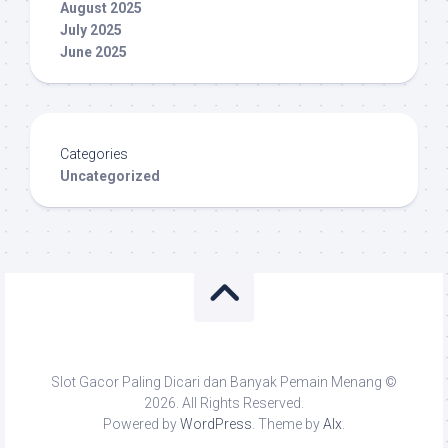
August 2025
July 2025
June 2025
Categories
Uncategorized
Slot Gacor Paling Dicari dan Banyak Pemain Menang ©
2026. All Rights Reserved.
Powered by
WordPress
. Theme by
Alx
.