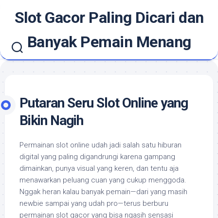
Skip
Slot Gacor Paling Dicari dan
to
content
Banyak Pemain Menang
Putaran Seru Slot Online yang
Bikin Nagih
Permainan slot online udah jadi salah satu hiburan
digital yang paling digandrungi karena gampang
dimainkan, punya visual yang keren, dan tentu aja
menawarkan peluang cuan yang cukup menggoda.
Nggak heran kalau banyak pemain—dari yang masih
newbie sampai yang udah pro—terus berburu
permainan slot gacor yang bisa ngasih sensasi