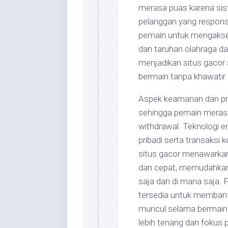
merasa puas karena si
pelanggan yang respons
pemain untuk mengakses 
dan taruhan olahraga da
menjadikan situs gacor 
bermain tanpa khawatir 
Aspek keamanan dan priv
sehingga pemain meras
withdrawal. Teknologi e
pribadi serta transaksi 
situs gacor menawarkan
dan cepat, memudahkan
saja dan di mana saja. F
tersedia untuk membant
muncul selama bermain
lebih tenang dan fokus