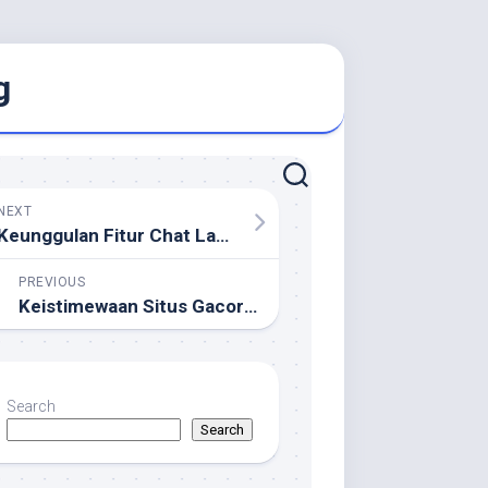
g
NEXT
Keunggulan Fitur Chat Langsung untuk Mendukung Pengalaman Bermain di Situs Gacor
PREVIOUS
Keistimewaan Situs Gacor yang Membuat Pemain Betah Berlama-Lama
Search
Search