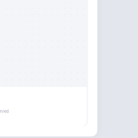
rved.