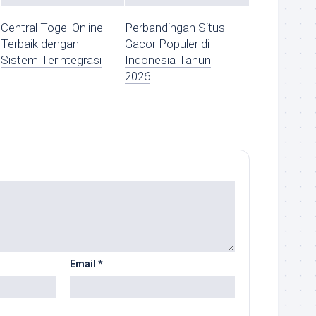
Central Togel Online
Perbandingan Situs
Terbaik dengan
Gacor Populer di
Sistem Terintegrasi
Indonesia Tahun
2026
Email
*