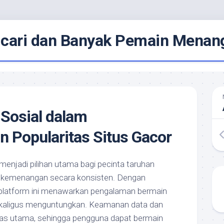
Dicari dan Banyak Pemain Menan
Sosial dalam
 Popularitas Situs Gacor
menjadi pilihan utama bagi pecinta taruhan
ih kemenangan secara konsisten. Dengan
, platform ini menawarkan pengalaman bermain
aligus menguntungkan. Keamanan data dan
itas utama, sehingga pengguna dapat bermain