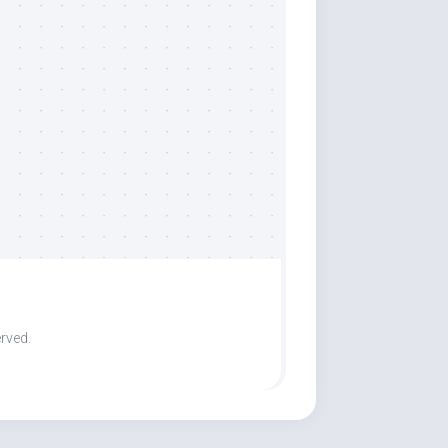
rved.