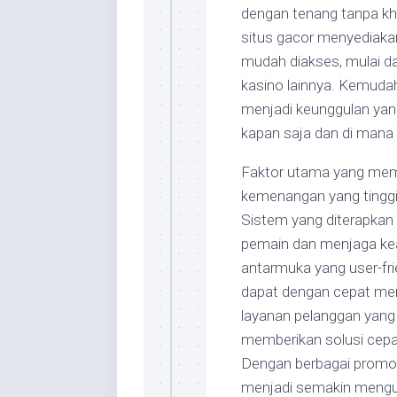
dengan tenang tanpa khaw
situs gacor menyediaka
mudah diakses, mulai da
kasino lainnya. Kemuda
menjadi keunggulan ya
kapan saja dan di mana 
Faktor utama yang membu
kemenangan yang tinggi 
Sistem yang diterapkan 
pemain dan menjaga kea
antarmuka yang user-fr
dapat dengan cepat mem
layanan pelanggan yang 
memberikan solusi cepa
Dengan berbagai promo
menjadi semakin mengu