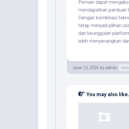
Pemain dapat mengakse
mendapatkan panduan l
Dengan kombinasi teknol
tetap menjadi pilihan u
dan keunggulan platfor
lebih menyenangkan da
June 13, 2026
by
admin
Unca
You may also like.