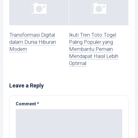
Transformasi Digital
Ikuti Tren Toto Togel
dalam Dunia Hiburan
Paling Populer yang
Modern
Membantu Pemain
Mendapat Hasil Lebih
Optimal
Leave a Reply
Comment
*