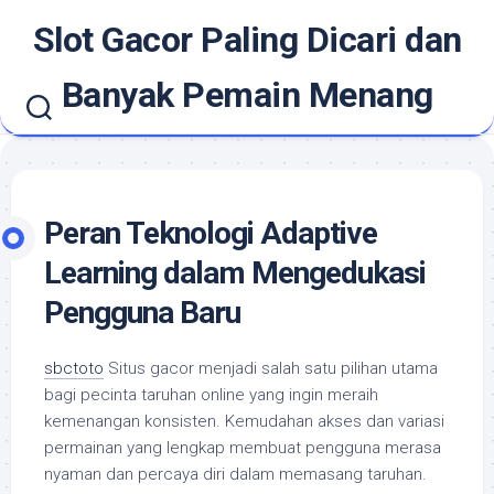
Skip
Slot Gacor Paling Dicari dan
to
content
Banyak Pemain Menang
Peran Teknologi Adaptive
Learning dalam Mengedukasi
Pengguna Baru
sbctoto
Situs gacor menjadi salah satu pilihan utama
bagi pecinta taruhan online yang ingin meraih
kemenangan konsisten. Kemudahan akses dan variasi
permainan yang lengkap membuat pengguna merasa
nyaman dan percaya diri dalam memasang taruhan.