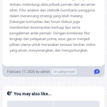
terbaru melindungi data pribadi pemain dari ancaman
siber. Fitur analisis dan statistik membantu pengguna
dalam merancang strategi yang lebih matang.
Dukungan komunitas dan forum diskusi juga
memberikan kesempatan berbagi tips serta
pengalaman antar pemain. Dengan kombinasi fitur
lengkap dan pelayanan prima, situs gacor menjadi
pilihan utama untuk merasakan sensasi taruhan online
yang aman, menyenangkan, dan menguntungkan.
February 17, 2026
by
admin
Uncategorized
0
You may also like...