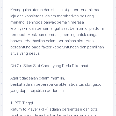
Keunggulan utama dari situs slot gacor terletak pada
laju dan konsistensi dalam memberikan peluang
menang, sehingga banyak pemain merasa
lebih yakin dan bersemangat saat bermain di platform
tersebut. Meskipun demikian, penting untuk diingat
bahwa keberhasilan dalam permainan slot tetap
bergantung pada faktor keberuntungan dan pemilihan
situs yang sesuai.
Ciri-Ciri Situs Slot Gacor yang Perlu Diketahui
Agar tidak salah dalam memilih,
berikut adalah beberapa karakteristik situs slot gacor
yang dapat dijadikan pedoman:
1. RTP Tinggi
Return to Player (RTP) adalah persentase dari total
taruhan yang dikembalikan kepada pemain dalam