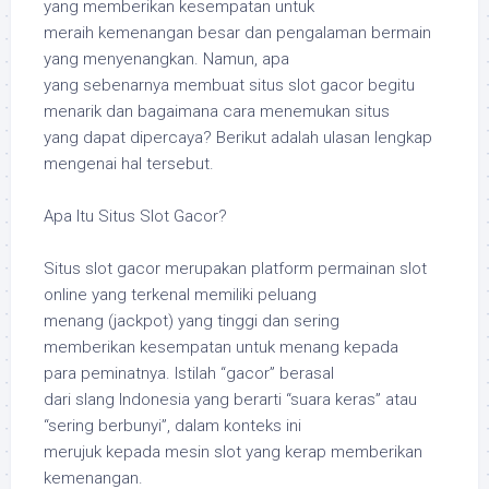
yang memberikan kesempatan untuk
meraih kemenangan besar dan pengalaman bermain
yang menyenangkan. Namun, apa
yang sebenarnya membuat situs slot gacor begitu
menarik dan bagaimana cara menemukan situs
yang dapat dipercaya? Berikut adalah ulasan lengkap
mengenai hal tersebut.
Apa Itu Situs Slot Gacor?
Situs slot gacor merupakan platform permainan slot
online yang terkenal memiliki peluang
menang (jackpot) yang tinggi dan sering
memberikan kesempatan untuk menang kepada
para peminatnya. Istilah “gacor” berasal
dari slang Indonesia yang berarti “suara keras” atau
“sering berbunyi”, dalam konteks ini
merujuk kepada mesin slot yang kerap memberikan
kemenangan.