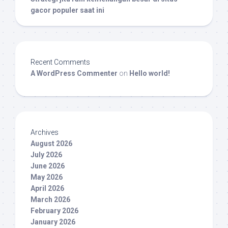
gacor populer saat ini
Recent Comments
A WordPress Commenter
on
Hello world!
Archives
August 2026
July 2026
June 2026
May 2026
April 2026
March 2026
February 2026
January 2026