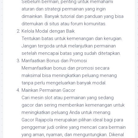
Sebelum bermain, penting untuk memahami
aturan dan strategi permainan yang ingin
dimainkan. Banyak tutorial dan panduan yang bisa
ditemukan di situs atau forum komunitas.
Kelola Modal dengan Baik
Tentukan batas untuk kemenangan dan kerugian.
Jangan tergoda untuk melanjutkan permainan
setelah mencapai batas yang sudah ditetapkan.
Manfaatkan Bonus dan Promosi
Memanfaatkan bonus dan promosi secara
maksimal bisa meningkatkan peluang menang
tanpa perlu mengeluarkan banyak modal.
Mainkan Permainan Gacor
Cari mesin slot atau permainan yang sedang
gacor dan sering memberikan kemenangan untuk
meningkatkan peluang Anda untuk menang.
Gacor Rajapola merupakan pilihan ideal bagi para
penggemar judi online yang mencari cara bermain
yang aman, nyaman, dan menguntungkan. Dikenal