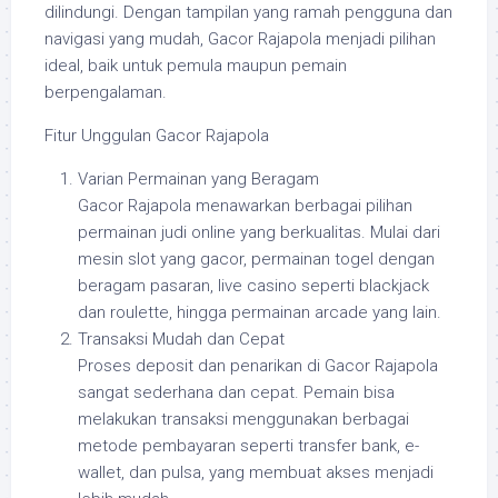
dilindungi. Dengan tampilan yang ramah pengguna dan
navigasi yang mudah, Gacor Rajapola menjadi pilihan
ideal, baik untuk pemula maupun pemain
berpengalaman.
Fitur Unggulan Gacor Rajapola
Varian Permainan yang Beragam
Gacor Rajapola menawarkan berbagai pilihan
permainan judi online yang berkualitas. Mulai dari
mesin slot yang gacor, permainan togel dengan
beragam pasaran, live casino seperti blackjack
dan roulette, hingga permainan arcade yang lain.
Transaksi Mudah dan Cepat
Proses deposit dan penarikan di Gacor Rajapola
sangat sederhana dan cepat. Pemain bisa
melakukan transaksi menggunakan berbagai
metode pembayaran seperti transfer bank, e-
wallet, dan pulsa, yang membuat akses menjadi