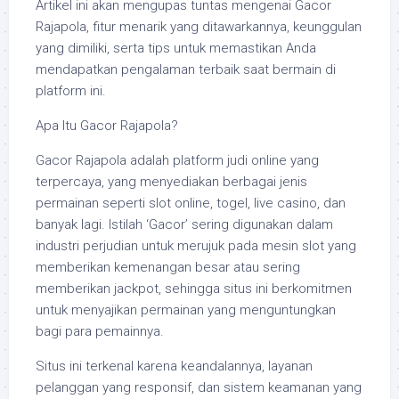
Artikel ini akan mengupas tuntas mengenai Gacor
Rajapola, fitur menarik yang ditawarkannya, keunggulan
yang dimiliki, serta tips untuk memastikan Anda
mendapatkan pengalaman terbaik saat bermain di
platform ini.
Apa Itu Gacor Rajapola?
Gacor Rajapola adalah platform judi online yang
terpercaya, yang menyediakan berbagai jenis
permainan seperti slot online, togel, live casino, dan
banyak lagi. Istilah ‘Gacor’ sering digunakan dalam
industri perjudian untuk merujuk pada mesin slot yang
memberikan kemenangan besar atau sering
memberikan jackpot, sehingga situs ini berkomitmen
untuk menyajikan permainan yang menguntungkan
bagi para pemainnya.
Situs ini terkenal karena keandalannya, layanan
pelanggan yang responsif, dan sistem keamanan yang