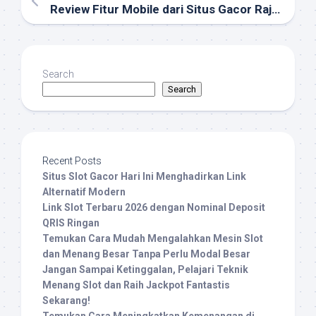
Review Fitur Mobile dari Situs Gacor Rajapola untuk Main di Mana Saja
Search
Search
Recent Posts
Situs Slot Gacor Hari Ini Menghadirkan Link
Alternatif Modern
Link Slot Terbaru 2026 dengan Nominal Deposit
QRIS Ringan
Temukan Cara Mudah Mengalahkan Mesin Slot
dan Menang Besar Tanpa Perlu Modal Besar
Jangan Sampai Ketinggalan, Pelajari Teknik
Menang Slot dan Raih Jackpot Fantastis
Sekarang!