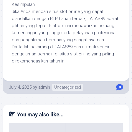
Kesimpulan
Jika Anda mencari situs slot online yang dapat
diandalkan dengan RTP harian terbaik, TALAS89 adalah
pilihan yang tepat. Platform ini menawarkan peluang
kemenangan yang tinggi serta pelayanan profesional
dan pengalaman bermain yang sangat nyaman.
Daftarlah sekarang di TALAS89 dan nikmati sendiri
pengalaman bermain di situs slot online yang paling
direkomendasikan tahun ini!
July 4, 2025
by
admin
Uncategorized
0
You may also like...