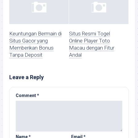
Keuntungan Bermain di
Situs Resmi Togel
Situs Gacor yang
Online Player Toto
Memberikan Bonus
Macau dengan Fitur
Tanpa Deposit
Andal
Leave a Reply
Comment
*
Name
*
Email
*