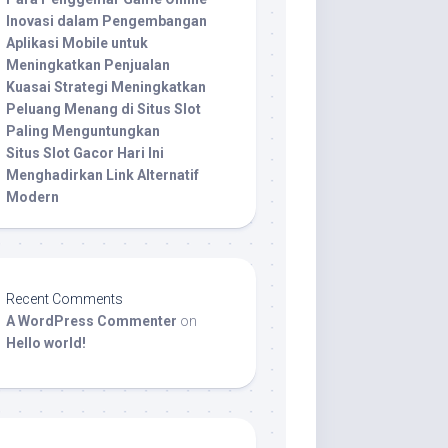
Inovasi dalam Pengembangan
Aplikasi Mobile untuk
Meningkatkan Penjualan
Kuasai Strategi Meningkatkan
Peluang Menang di Situs Slot
Paling Menguntungkan
Situs Slot Gacor Hari Ini
Menghadirkan Link Alternatif
Modern
Recent Comments
A WordPress Commenter
on
Hello world!