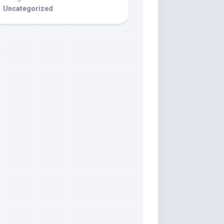
Uncategorized