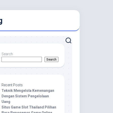
g
Search
Search
Recent Posts
Teknik Mengelola Kemenangan
Dengan Sistem Pengelolaan
Uang
Situs Game Slot Thailand Pilihan
Para Penggemar Game Online