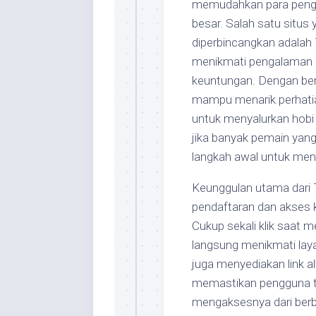
memudahkan para pengg
besar. Salah satu situs
diperbincangkan adalah T
menikmati pengalaman 
keuntungan. Dengan berb
mampu menarik perhatian
untuk menyalurkan hobi 
jika banyak pemain yang
langkah awal untuk meng
Keunggulan utama dari 
pendaftaran dan akses k
Cukup sekali klik saat m
langsung menikmati laya
juga menyediakan link al
memastikan pengguna t
mengaksesnya dari berbag