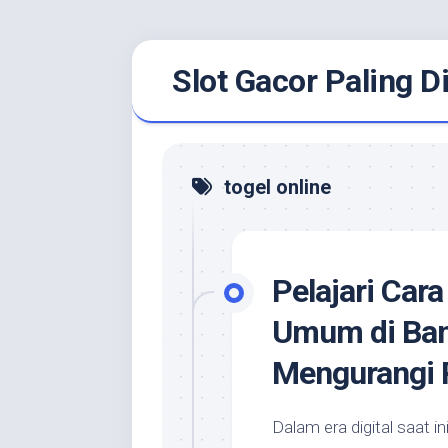
Skip
Slot Gacor Paling 
to
content
togel online
Pelajari Car
Umum di Band
Mengurangi P
Dalam era digital saat i