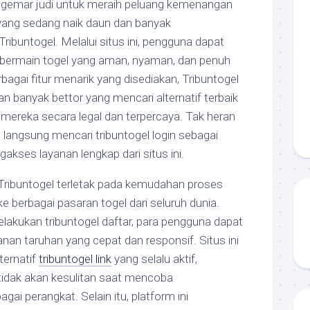
emar judi untuk meraih peluang kemenangan
 yang sedang naik daun dan banyak
ribuntogel. Melalui situs ini, pengguna dapat
bermain togel yang aman, nyaman, dan penuh
agai fitur menarik yang disediakan, Tribuntogel
 banyak bettor yang mencari alternatif terbaik
mereka secara legal dan terpercaya. Tak heran
 langsung mencari tribuntogel login sebagai
akses layanan lengkap dari situs ini.
Tribuntogel terletak pada kemudahan proses
e berbagai pasaran togel dari seluruh dunia.
elakukan tribuntogel daftar, para pengguna dapat
nan taruhan yang cepat dan responsif. Situs ini
ternatif
tribuntogel link
yang selalu aktif,
idak akan kesulitan saat mencoba
ai perangkat. Selain itu, platform ini