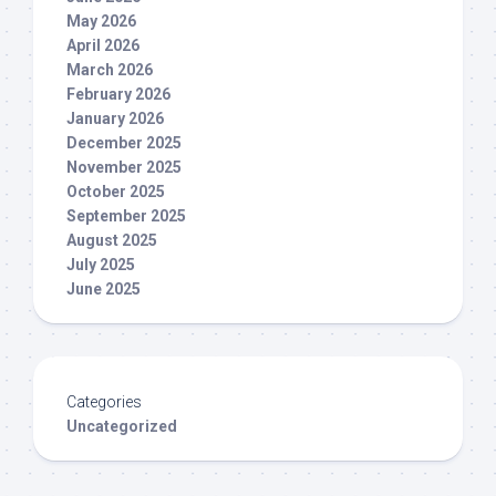
May 2026
April 2026
March 2026
February 2026
January 2026
December 2025
November 2025
October 2025
September 2025
August 2025
July 2025
June 2025
Categories
Uncategorized