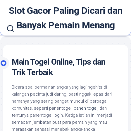
Skip
Slot Gacor Paling Dicari dan
to
content
Banyak Pemain Menang
Main Togel Online, Tips dan
Trik Terbaik
Bicara soal permainan angka yang lagi ngehits di
kalangan pecinta judi daring, pasti nggak lepas dari
namanya yang sering banget muncul di berbagai
komunitas, seperti panentogel,
panen togel
, dan
tentunya panentogel login. Ketiga istilah ini menjadi
semacam jembatan buat para pemain yang mau
merasakan sensasi menebak angka-angka