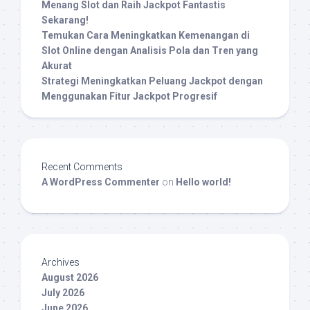
Menang Slot dan Raih Jackpot Fantastis
Sekarang!
Temukan Cara Meningkatkan Kemenangan di
Slot Online dengan Analisis Pola dan Tren yang
Akurat
Strategi Meningkatkan Peluang Jackpot dengan
Menggunakan Fitur Jackpot Progresif
Recent Comments
A WordPress Commenter
on
Hello world!
Archives
August 2026
July 2026
June 2026