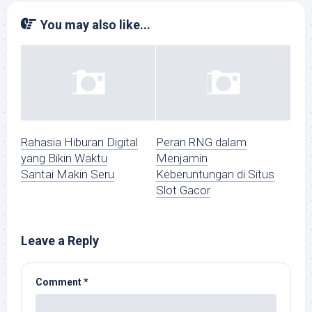
You may also like...
Rahasia Hiburan Digital
Peran RNG dalam
yang Bikin Waktu
Menjamin
Santai Makin Seru
Keberuntungan di Situs
Slot Gacor
Leave a Reply
Comment
*