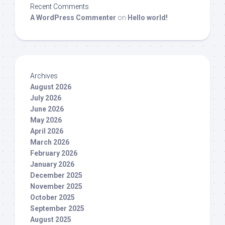
Recent Comments
A WordPress Commenter
on
Hello world!
Archives
August 2026
July 2026
June 2026
May 2026
April 2026
March 2026
February 2026
January 2026
December 2025
November 2025
October 2025
September 2025
August 2025