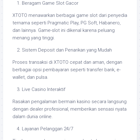
Beragam Game Slot Gacor
XTOTO menawarkan berbagai game slot dari penyedia
ternama seperti Pragmatic Play, PG Soft, Habanero,
dan lainnya. Game-slot ini dikenal karena peluang
menang yang tinggi.
Sistem Deposit dan Penarikan yang Mudah
Proses transaksi di XTOTO cepat dan aman, dengan
berbagai opsi pembayaran seperti transfer bank, e-
wallet, dan pulsa.
Live Casino Interaktif
Rasakan pengalaman bermain kasino secara langsung
dengan dealer profesional, memberikan sensasi nyata
dalam dunia online.
Layanan Pelanggan 24/7