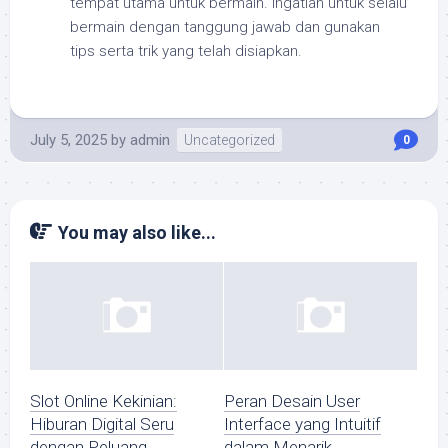
tempat utama untuk bermain. Ingatlah untuk selalu
bermain dengan tanggung jawab dan gunakan
tips serta trik yang telah disiapkan.
July 5, 2025
by
admin
Uncategorized
0
You may also like...
Slot Online Kekinian:
Peran Desain User
Hiburan Digital Seru
Interface yang Intuitif
dengan Peluang
dalam Menarik