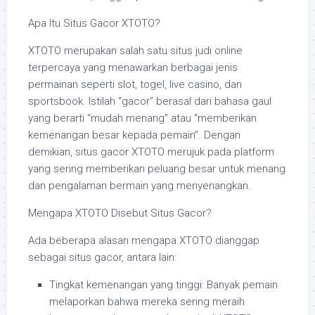
Apa Itu Situs Gacor XTOTO?
XTOTO merupakan salah satu situs judi online
terpercaya yang menawarkan berbagai jenis
permainan seperti slot, togel, live casino, dan
sportsbook. Istilah “gacor” berasal dari bahasa gaul
yang berarti “mudah menang” atau “memberikan
kemenangan besar kepada pemain”. Dengan
demikian, situs gacor XTOTO merujuk pada platform
yang sering memberikan peluang besar untuk menang
dan pengalaman bermain yang menyenangkan.
Mengapa XTOTO Disebut Situs Gacor?
Ada beberapa alasan mengapa XTOTO dianggap
sebagai situs gacor, antara lain:
Tingkat kemenangan yang tinggi: Banyak pemain
melaporkan bahwa mereka sering meraih