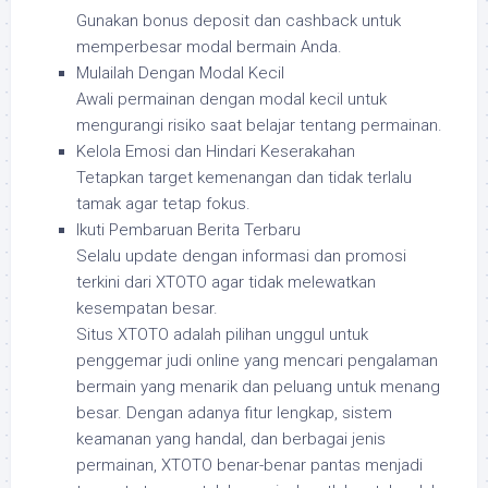
Gunakan bonus deposit dan cashback untuk
memperbesar modal bermain Anda.
Mulailah Dengan Modal Kecil
Awali permainan dengan modal kecil untuk
mengurangi risiko saat belajar tentang permainan.
Kelola Emosi dan Hindari Keserakahan
Tetapkan target kemenangan dan tidak terlalu
tamak agar tetap fokus.
Ikuti Pembaruan Berita Terbaru
Selalu update dengan informasi dan promosi
terkini dari XTOTO agar tidak melewatkan
kesempatan besar.
Situs XTOTO adalah pilihan unggul untuk
penggemar judi online yang mencari pengalaman
bermain yang menarik dan peluang untuk menang
besar. Dengan adanya fitur lengkap, sistem
keamanan yang handal, dan berbagai jenis
permainan, XTOTO benar-benar pantas menjadi