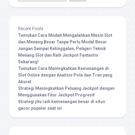
Recent Posts
Temukan Cara Mudah Mengalahkan Mesin Slot
dan Menang Besar Tanpa Perlu Modal Besar
Jangan Sampai Ketinggalan, Pelajari Teknik
Menang Slot dan Raih Jackpot Fantastis
Sekarang!
Temukan Cara Meningkatkan Kemenangan di
Slot Online dengan Analisis Pola dan Tren yang
Akurat
Strategi Meningkatkan Peluang Jackpot dengan
Menggunakan Fitur Jackpot Progresif
Strategi jitu raih kemenangan besar di situs
gacor populer saat ini