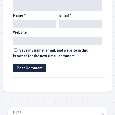
Name
*
Email
*
Website
Save my name, email, and website in this
browser for the next time I comment.
NEXT