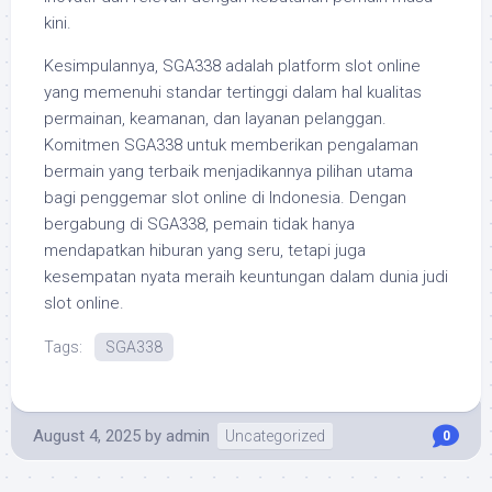
kini.
Kesimpulannya, SGA338 adalah platform slot online
yang memenuhi standar tertinggi dalam hal kualitas
permainan, keamanan, dan layanan pelanggan.
Komitmen SGA338 untuk memberikan pengalaman
bermain yang terbaik menjadikannya pilihan utama
bagi penggemar slot online di Indonesia. Dengan
bergabung di SGA338, pemain tidak hanya
mendapatkan hiburan yang seru, tetapi juga
kesempatan nyata meraih keuntungan dalam dunia judi
slot online.
Tags:
SGA338
August 4, 2025
by
admin
Uncategorized
0