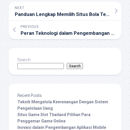
NEXT
Panduan Lengkap Memilih Situs Bola Terpercaya untuk Taruhan Sepak Bola Online di Indonesia
PREVIOUS
Peran Teknologi dalam Pengembangan Situs Togel Hari Ini
Search
Search
Recent Posts
Teknik Mengelola Kemenangan Dengan Sistem
Pengelolaan Uang
Situs Game Slot Thailand Pilihan Para
Penggemar Game Online
Inovasi dalam Pengembangan Aplikasi Mobile