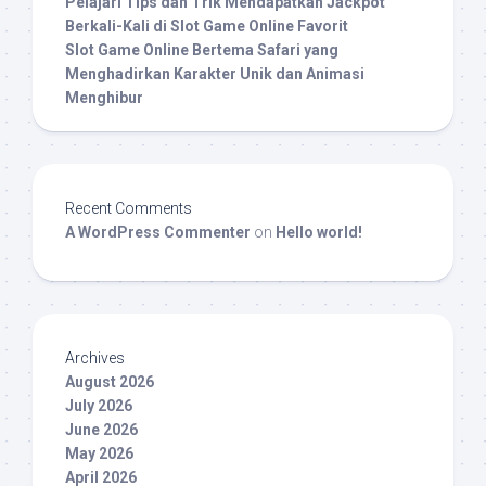
Pelajari Tips dan Trik Mendapatkan Jackpot
Berkali-Kali di Slot Game Online Favorit
Slot Game Online Bertema Safari yang
Menghadirkan Karakter Unik dan Animasi
Menghibur
Recent Comments
A WordPress Commenter
on
Hello world!
Archives
August 2026
July 2026
June 2026
May 2026
April 2026