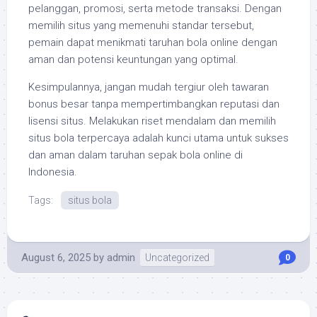
pelanggan, promosi, serta metode transaksi. Dengan
memilih situs yang memenuhi standar tersebut,
pemain dapat menikmati taruhan bola online dengan
aman dan potensi keuntungan yang optimal.
Kesimpulannya, jangan mudah tergiur oleh tawaran
bonus besar tanpa mempertimbangkan reputasi dan
lisensi situs. Melakukan riset mendalam dan memilih
situs bola terpercaya adalah kunci utama untuk sukses
dan aman dalam taruhan sepak bola online di
Indonesia.
Tags:
situs bola
August 6, 2025
by
admin
Uncategorized
0