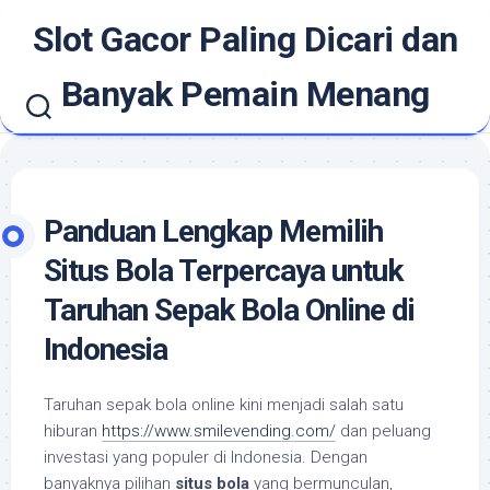
Skip
Slot Gacor Paling Dicari dan
to
content
Banyak Pemain Menang
Panduan Lengkap Memilih
Situs Bola Terpercaya untuk
Taruhan Sepak Bola Online di
Indonesia
Taruhan sepak bola online kini menjadi salah satu
hiburan
https://www.smilevending.com/
dan peluang
investasi yang populer di Indonesia. Dengan
banyaknya pilihan
situs bola
yang bermunculan,