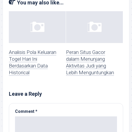
You may also like...
Analisis Pola Keluaran
Peran Situs Gacor
Togel Hari Ini
dalam Menunjang
Berdasarkan Data
Aktivitas Judi yang
Historical
Lebih Menguntungkan
Leave a Reply
Comment
*